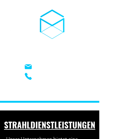
03D-TROCKENEIS
kontakt@03d-trockeneis.de
+49 (0) 17621948826
STRAHLDIENSTLEISTUNGEN