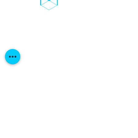
03D-TROCKENEIS
Mitglie
derbereich
Impre
ssum
Datenschutze
rklärung
Ko
ntakt
Widerrufsbelehrung
Über Uns
Allgemeine Geschäftsbedingungen
Newsletter abonnieren: