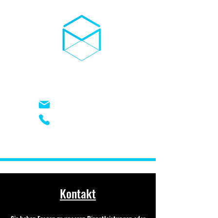
03D-TROCKENEIS
kontakt@03d-trockeneis.de
+49 (0) 17621948826
Kontakt