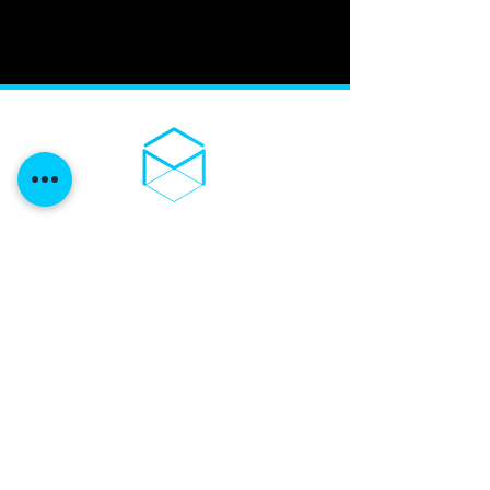
03D-TROCKENEIS
Mitglie
derbereich
Impre
ssum
Datenschutze
rklärung
Ko
ntakt
Widerrufsbelehrung