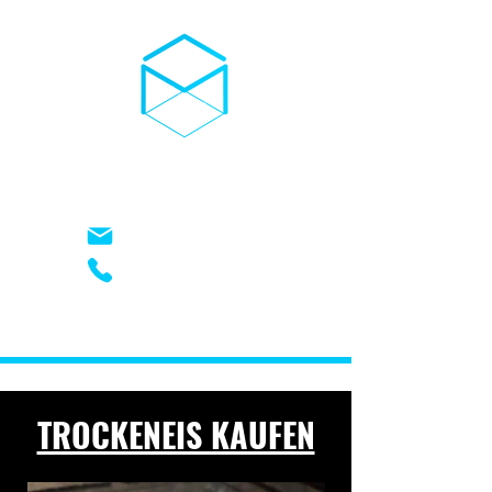
03D-TROCKENEIS
kontakt@03d-trockeneis.de
+49 (0) 17621948826
TROCKENEIS KAUFEN