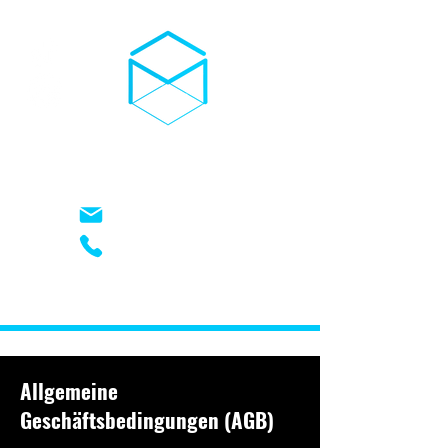
03D-TROCKENEIS
kontakt@03d-trockeneis.de
+49 (0) 17621948826
Allgemeine
Geschäftsbedingungen (AGB)