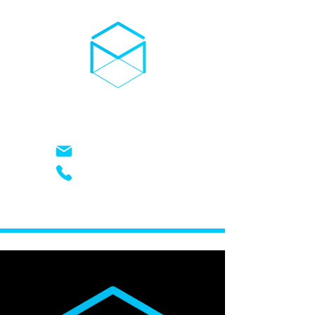
03D-TROCKENEIS
kontakt@03d-trockeneis.de
+49 (0) 17621948826