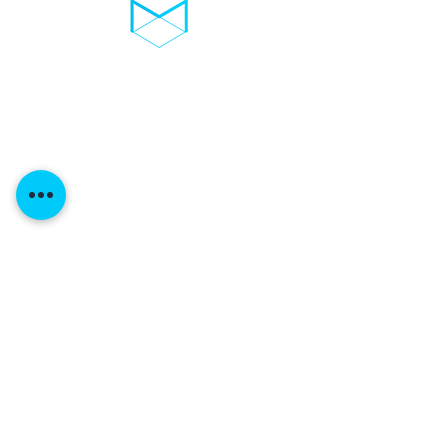
03D-TROCKENEIS
Mitglie
derbereich
Impre
ssum
Datenschutze
rklärung
Ko
ntakt
Widerrufsbelehrung
Über Uns
Allgemeine Geschäftsbedingungen