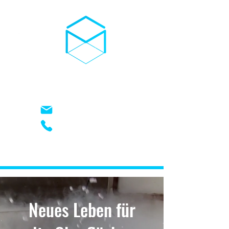
03D-TROCKENEIS
kontakt@03d-trockeneis.de
+49 (0) 17621948826
Neues Leben für